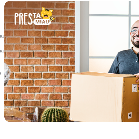
na
na
)