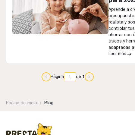
para 202
Aprende a cr
presupuesto
realista y sos
controlar tu
ahorrar con 
trucos y her
adaptadas a
Leer más
Página
de 1
Página de inicio
Blog