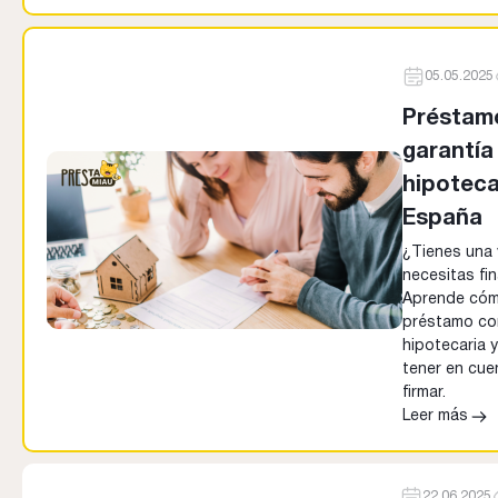
05.05.2025
Préstam
garantía
hipoteca
España
¿Tienes una 
necesitas fi
Aprende cómo
préstamo co
hipotecaria 
tener en cue
firmar.
Leer más
22.06.2025