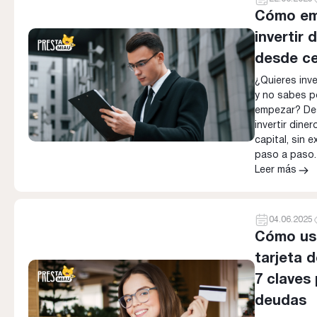
Cómo em
invertir 
desde c
¿Quieres inve
y no sabes 
empezar? De
invertir dine
capital, sin e
paso a paso.
Leer más
04.06.2025
Cómo usa
tarjeta d
7 claves 
deudas