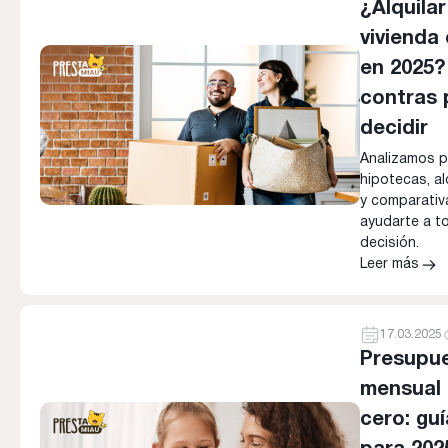
¿Alquila
vivienda
en 2025?
contras 
decidir
Analizamos p
hipotecas, al
y comparativ
ayudarte a to
decisión.
Leer más
17.03.2025
Presupu
mensual
cero: gu