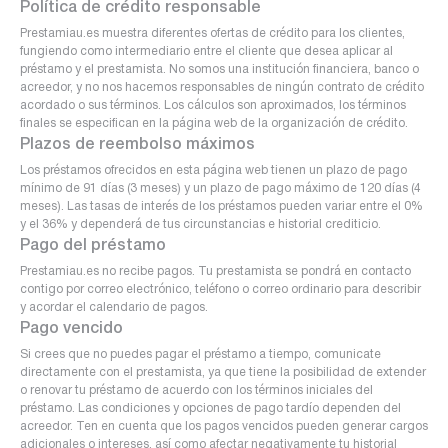
Política de crédito responsable
Prestamiau.es muestra diferentes ofertas de crédito para los clientes,
fungiendo como intermediario entre el cliente que desea aplicar al
préstamo y el prestamista. No somos una institución financiera, banco o
acreedor, y no nos hacemos responsables de ningún contrato de crédito
acordado o sus términos. Los cálculos son aproximados, los términos
finales se especifican en la página web de la organización de crédito.
Plazos de reembolso máximos
Los préstamos ofrecidos en esta página web tienen un plazo de pago
mínimo de 91 días (3 meses) y un plazo de pago máximo de 120 días (4
meses). Las tasas de interés de los préstamos pueden variar entre el 0%
y el 36% y dependerá de tus circunstancias e historial crediticio.
Pago del préstamo
Prestamiau.es no recibe pagos. Tu prestamista se pondrá en contacto
contigo por correo electrónico, teléfono o correo ordinario para describir
y acordar el calendario de pagos.
Pago vencido
Si crees que no puedes pagar el préstamo a tiempo, comunicate
directamente con el prestamista, ya que tiene la posibilidad de extender
o renovar tu préstamo de acuerdo con los términos iniciales del
préstamo. Las condiciones y opciones de pago tardío dependen del
acreedor. Ten en cuenta que los pagos vencidos pueden generar cargos
adicionales o intereses, así como afectar negativamente tu historial