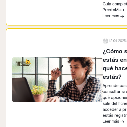
Guía comple
PrestaMiau.
Leer más
12.04.2025
¿Cómo s
estás e
qué hace
estás?
Aprende pas
consultar si
qué opciones
salir del fic
acceder a pr
estás regist
Leer más