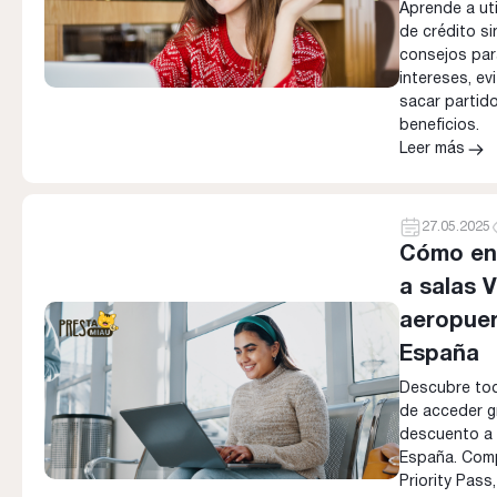
Aprende a util
de crédito si
consejos par
intereses, ev
sacar partid
beneficios.
Leer más
27.05.2025
Cómo ent
a salas V
aeropuer
España
Descubre tod
de acceder g
descuento a 
España. Comp
Priority Pass,