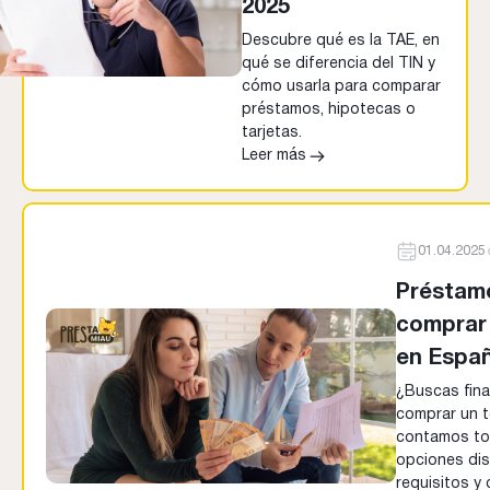
2025
Descubre qué es la TAE, en
qué se diferencia del TIN y
cómo usarla para comparar
préstamos, hipotecas o
tarjetas.
Leer más
01.04.2025
Préstam
comprar
en Espa
¿Buscas fina
comprar un t
contamos to
opciones dis
requisitos y 