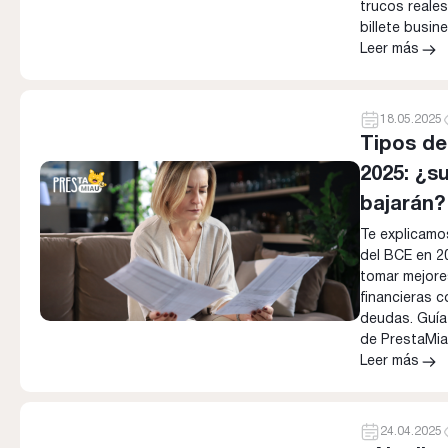
trucos reales
billete busin
Leer más
18.05.2025
Tipos de
2025: ¿s
bajarán?
Te explicamo
del BCE en 2
tomar mejore
financieras c
deudas. Guía 
de PrestaMia
Leer más
24.04.2025